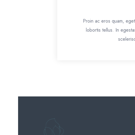
Proin ac eros quam, eget 
lobortis tellus. In eges
sceleris