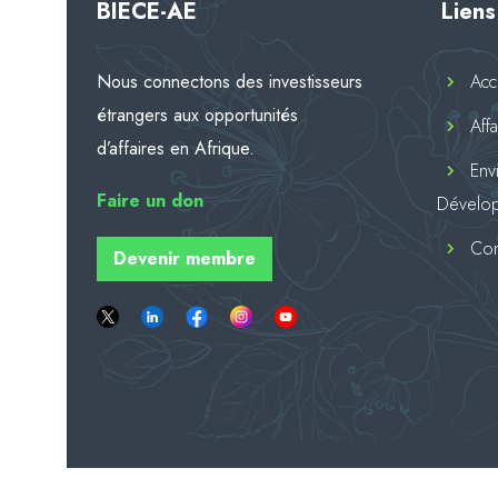
BIECE-AE
Liens
Nous connectons des investisseurs
Acc
étrangers aux opportunités
Aff
d’affaires en Afrique.
Env
Faire
un don
Dévelo
Con
Devenir membre