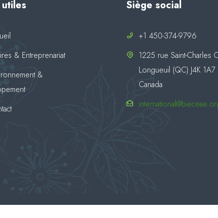
 utiles
Siège social
ueil
+1 450-374-9796
aires & Entreprenariat
1225 rue Saint-Charles 
Longueuil (QC) J4K 1A7
ironnement &
Canada
ppement
international@bieceae.or
tact