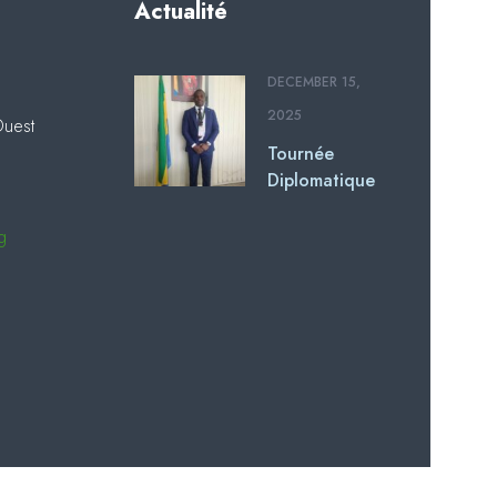
Actualité
DECEMBER 15,
2025
Ouest
Tournée
Diplomatique
du Président
du BIECE-AE
g
au Gabon